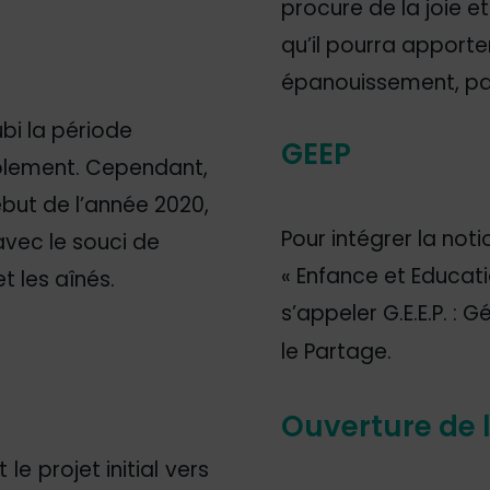
procure de la joie 
qu’il pourra apporte
épanouissement, pa
bi la période
GEEP
’isolement. Cependant,
ébut de l’année 2020,
Pour intégrer la noti
avec le souci de
« Enfance et Educat
et les aînés.
s’appeler G.E.E.P. :
le Partage.
Ouverture de l
 le projet initial vers