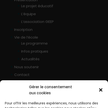
Le projet éducatif
L’équipe
L’association GEEP
Inscription
Vie de l’école
Le programme
Infos pratiques
Actualités
Nous soutenir
Contact
♡ Faire un don
Gérer le consentement
aux cookies
Mail : contact@geep-33.fr
Pour offrir les meilleures expériences, nous utilisons des