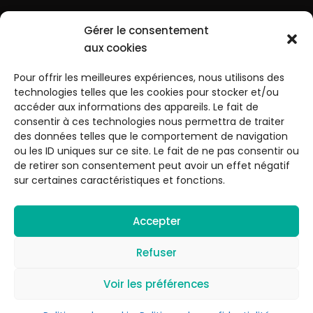
♡ Faire un don
Gérer le consentement
aux cookies
Mail : contact@geep-33.fr
Pour offrir les meilleures expériences, nous utilisons des
Tél. 06 15 96 85 82
technologies telles que les cookies pour stocker et/ou
accéder aux informations des appareils. Le fait de
Adresse : 13 rue François Boulière, 33560
consentir à ces technologies nous permettra de traiter
Sainte-Eulalie
des données telles que le comportement de navigation
ou les ID uniques sur ce site. Le fait de ne pas consentir ou
de retirer son consentement peut avoir un effet négatif
Instagram
sur certaines caractéristiques et fonctions.
Accepter
Refuser
@ 2024 – G.E.E.P.
Mentions légales
Politique de confidentialité
Voir les préférences
Politique de cookies