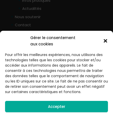
Infos pratiques
Actualités
Nous soutenir
Contact
♡ Faire un don
Gérer le consentement
aux cookies
Mail : contact@geep-33.fr
Pour offrir les meilleures expériences, nous utilisons des
Tél. 06 15 96 85 82
technologies telles que les cookies pour stocker et/ou
accéder aux informations des appareils. Le fait de
Adresse : 13 rue François Boulière, 33560
consentir à ces technologies nous permettra de traiter
Sainte-Eulalie
des données telles que le comportement de navigation
ou les ID uniques sur ce site. Le fait de ne pas consentir ou
de retirer son consentement peut avoir un effet négatif
Instagram
sur certaines caractéristiques et fonctions.
Accepter